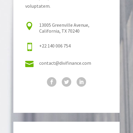
voluptatem.

13005 Greenville Avenue,
California, TX 70240

+22 140 006 754

contact@divifinance.com